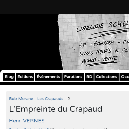
Blog
Éditions
Évènements
Parutions
BD
Collections
Occ
Bob Morane - Les Crapauds
- 2
L'Empreinte du Crapaud
Henri VERNES