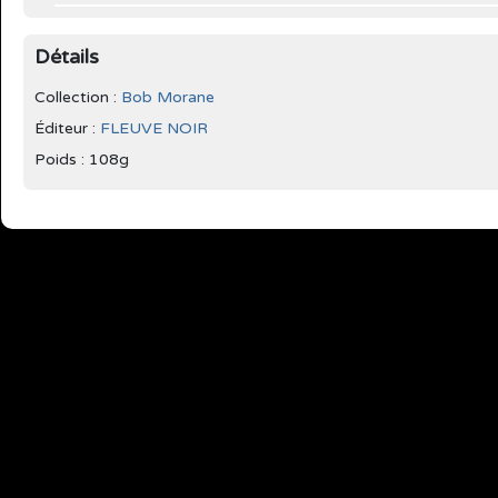
Détails
Collection :
Bob Morane
Éditeur :
FLEUVE NOIR
Poids : 108g