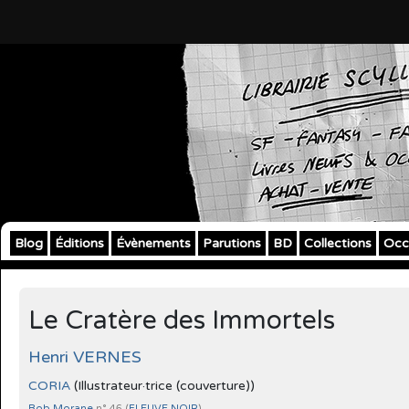
Blog
Éditions
Évènements
Parutions
BD
Collections
Occ
Le Cratère des Immortels
Henri VERNES
CORIA
(Illustrateur·trice (couverture))
Bob Morane
n° 46 (
FLEUVE NOIR
)