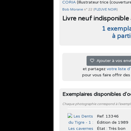
CORIA
(Illustrateur·trice (couvertur
Bob Morane
n° 22 (
FLEUVE NOIR
)
Livre neuf indisponible à 
1 exempla
à part
Ajouter à vos env
et partagez
votre liste d
pour vous faire offrir des l
Exemplaires disponibles d'
Chaque photographie correspond à l'exemplair
Ref. 13346
Édition de 1989
État : Très bon