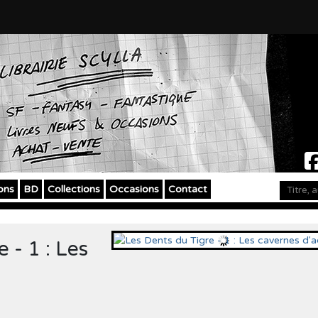
ons
BD
Collections
Occasions
Contact
 - 1 : Les