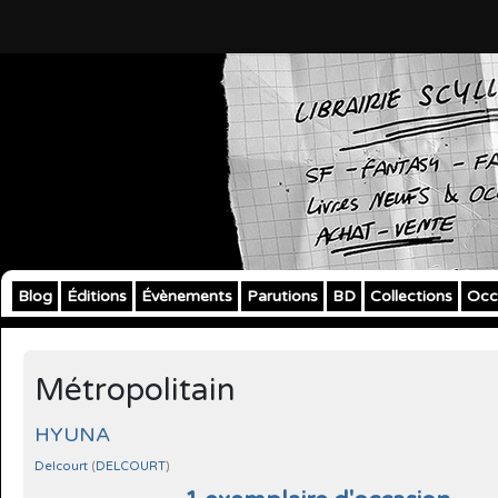
Blog
Éditions
Évènements
Parutions
BD
Collections
Occ
Métropolitain
HYUNA
Delcourt
(
DELCOURT
)