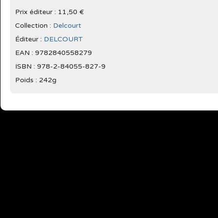
Prix éditeur : 11,50 €
Collection :
Delcourt
Éditeur :
DELCOURT
EAN : 9782840558279
ISBN : 978-2-84055-827-9
Poids : 242g