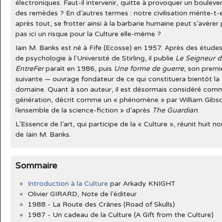
électroniques. Faut-il intervenir, quitte à provoquer un boulever
des remèdes ? En d’autres termes : notre civilisation mérite-t-el
après tout, se frotter ainsi à la barbarie humaine peut s’avérer 
pas ici un risque pour la Culture elle-même ?
Iain M. Banks est né à Fife (Ecosse) en 1957. Après des études 
de psychologie à l'Université de Stirling, il publie
Le Seigneur 
EntreFer
paraît en 1986, puis
Une forme de guerre
, son premi
suivante — ouvrage fondateur de ce qui constituera bientôt la 
domaine. Quant à son auteur, il est désormais considéré comme 
génération, décrit comme un « phénomène » par William Gibso
l’ensemble de la science-fiction » d’après
The Guardian
.
L’Essence de l’art, qui participe de la « Culture », réunit huit no
de Iain M. Banks.
Sommaire
Introduction à la Culture
par Arkady KNIGHT
Olivier GIRARD, Note de l'éditeur
1988 - La Route des Crânes (Road of Skulls)
1987 - Un cadeau de la Culture (A Gift from the Culture)