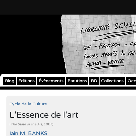
Blog
Éditions
Évènements
Parutions
BD
Collections
Occ
Cycle de la Culture
L'Essence de l'art
(
The State of the Art
, 1987)
Iain M. BANKS