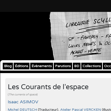
Blog
Éditions
Évènements
Parutions
BD
Collections
Occ
Les Courants de l'espace
(
The currents of space
)
Isaac ASIMOV
Michel DEUTSCH
(Traducteur),
Atelier Pascal VERCKEN
(Illus