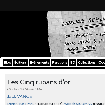
Blog
Éditions
Évènements
Parutions
BD
Collections
Occ
Les Cinq rubans d'or
(
The Five Gold Bands
, 1950)
Jack VANCE
Dominique HAAS
(Traducteur·trice),
Wojtek SIUDMAK
(Illustra