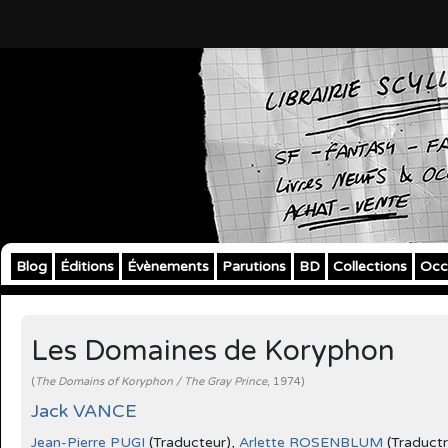
Blog
Éditions
Évènements
Parutions
BD
Collections
Occ
Les Domaines de Koryphon
(
The Domains of Koryphon / The Gray Prince
, 1974)
Jack VANCE
Jean-Pierre PUGI
(Traducteur),
Arlette ROSENBLUM
(Traductr