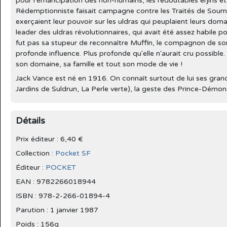
pour l'émancipation des non-humains, les redoutables erjins et
Rédemptionniste faisait campagne contre les Traités de Soumi
exerçaient leur pouvoir sur les uldras qui peuplaient leurs doma
leader des uldras révolutionnaires, qui avait été assez habile 
fut pas sa stupeur de reconnaître Muffin, le compagnon de son 
profonde influence. Plus profonde qu'elle n'aurait cru possible
son domaine, sa famille et tout son mode de vie !
Jack Vance est né en 1916. On connaît surtout de lui ses gr
Jardins de Suldrun, La Perle verte), la geste des Prince-Démon
Détails
Prix éditeur : 6,40 €
Collection :
Pocket SF
Éditeur :
POCKET
EAN : 9782266018944
ISBN : 978-2-266-01894-4
Parution :
1 janvier 1987
Poids : 156g