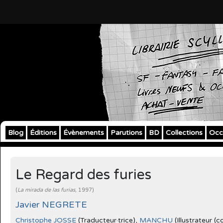
Blog
Éditions
Évènements
Parutions
BD
Collections
Occ
Le Regard des furies
(
La mirada de las furias
, 1997)
Javier NEGRETE
Christophe JOSSE
(Traducteur·trice),
MANCHU
(Illustrateur (c