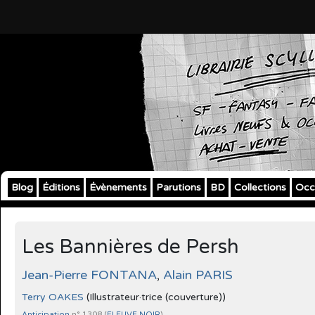
Blog
Éditions
Évènements
Parutions
BD
Collections
Occ
Les Bannières de Persh
Jean-Pierre FONTANA
,
Alain PARIS
Terry OAKES
(Illustrateur·trice (couverture))
Anticipation
n° 1308 (
FLEUVE NOIR
)