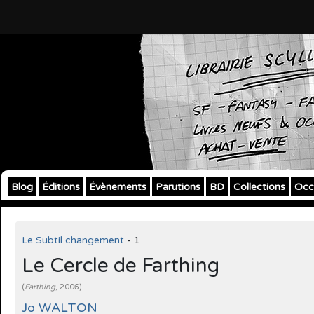
Blog
Éditions
Évènements
Parutions
BD
Collections
Occ
Le Subtil changement
- 1
Le Cercle de Farthing
(
Farthing
, 2006)
Jo WALTON