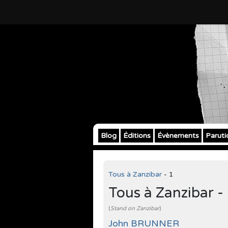
Blog
Éditions
Évènements
Paruti
Tous à Zanzibar
- 1
Tous à Zanzibar -
(
Stand on Zanzibar
)
John BRUNNER