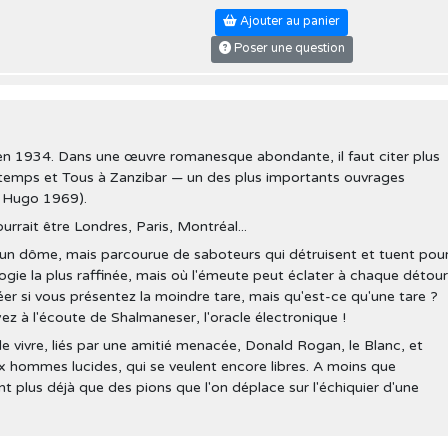
Ajouter au panier
Poser une question
en 1934. Dans une œuvre romanesque abondante, il faut citer plus
 temps et Tous à Zanzibar — un des plus importants ouvrages
x Hugo 1969).
rrait être Londres, Paris, Montréal...
r un dôme, mais parcourue de saboteurs qui détruisent et tuent pour
nologie la plus raffinée, mais où l'émeute peut éclater à chaque détou
créer si vous présentez la moindre tare, mais qu'est-ce qu'une tare ?
yez à l'écoute de Shalmaneser, l'oracle électronique !
 vivre, liés par une amitié menacée, Donald Rogan, le Blanc, et
 hommes lucides, qui se veulent encore libres. A moins que
nt plus déjà que des pions que l'on déplace sur l'échiquier d'une