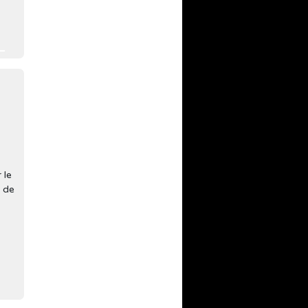
 le
r de