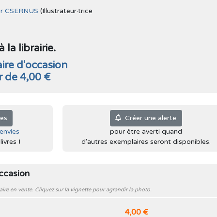
or CSERNUS
(Illustrateur·trice
la librairie.
ire d'occasion
ir de 4,00 €
ies
Créer une alerte
'envies
pour être averti quand
ivres !
d'autres exemplaires seront disponibles.
occasion
e en vente. Cliquez sur la vignette pour agrandir la photo.
4,00 €