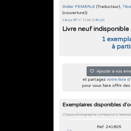
Didier PEMERLE
(Traducteur),
Tib
(couverture))
J'ai Lu SF
n° 1104 (
J'AI LU
)
Livre neuf indisponible à 
1 exempla
à part
Ajouter à vos env
et partagez
votre liste d
pour vous faire offrir des l
Exemplaires disponibles d'
Chaque photographie correspond à l'exemplair
Ref. 241805