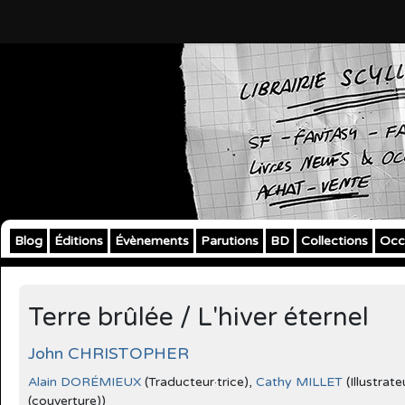
Blog
Éditions
Évènements
Parutions
BD
Collections
Occ
Terre brûlée / L'hiver éternel
John CHRISTOPHER
Alain DORÉMIEUX
(Traducteur·trice),
Cathy MILLET
(Illustrate
(couverture))