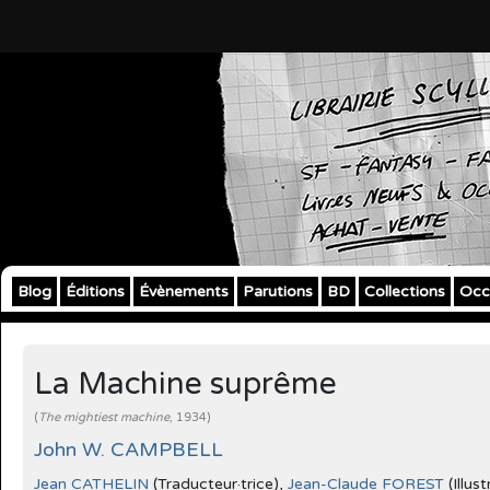
Blog
Éditions
Évènements
Parutions
BD
Collections
Occ
La Machine suprême
(
The mightiest machine
, 1934)
John W. CAMPBELL
Jean CATHELIN
(Traducteur·trice),
Jean-Claude FOREST
(Illust