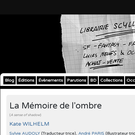
Blog
Éditions
Évènements
Parutions
BD
Collections
Occ
La Mémoire de l'ombre
(
A sense of shadow
)
Kate WILHELM
Sylvie AUDOLY
(Traducteur·trice),
André PARIS
(Illustrateur·tri