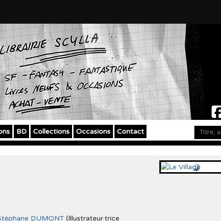
ons
BD
Collections
Occasions
Contact
Stéphane DUMONT
(Illustrateur·trice