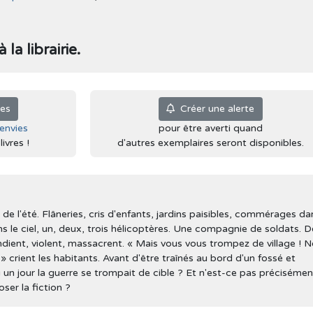
la librairie.
ies
Créer une alerte
'envies
pour être averti quand
ivres !
d'autres exemplaires seront disponibles.
 de l'été. Flâneries, cris d'enfants, jardins paisibles, commérages da
ns le ciel, un, deux, trois hélicoptères. Une compagnie de soldats. D
endient, violent, massacrent. « Mais vous vous trompez de village ! 
rient les habitants. Avant d'être traînés au bord d'un fossé et
 un jour la guerre se trompait de cible ? Et n'est-ce pas précisémen
ser la fiction ?