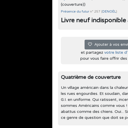
(couverture))
Présence du futur
n° 257 (
DENOËL
)
Livre neuf indisponible à 
Ajouter à vos env
et partagez
votre liste d
pour vous faire offrir des l
Quatrième de couverture
Un village américain dans la chaleur
les rues engourdies. Et soudain, da
G.I. en uniforme. Qui ratissent, inc
sommes Américains comme vous ! » c
abattus comme des chiens. Oui... Si
ce genre de question que doit se po