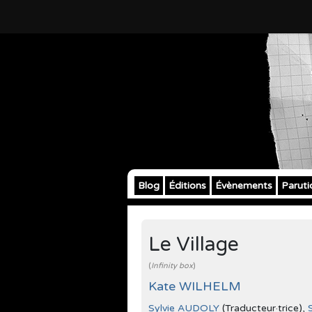
Blog
Éditions
Évènements
Paruti
Le Village
(
Infinity box
)
Kate WILHELM
Sylvie AUDOLY
(Traducteur·trice),