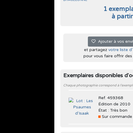
1 exempla
à parti
Ajouter à vos env
et partagez
votre liste d
pour vous faire offrir des l
Exemplaires disponibles d'
Chaque photographie correspond à l'exemplair
Ref. 459368
Édition de 2010
État : Très bon
Sur commande