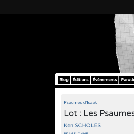
Blog
Éditions
Évènements
Paruti
Psaumes d’Isaak
Lot : Les Psaumes
Ken SCHOLES
BRAGELONNE