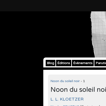
Blog
Éditions
Évènements
Paruti
Noon du soleil noir
- 1
Noon du soleil noi
L. L. KLOETZER