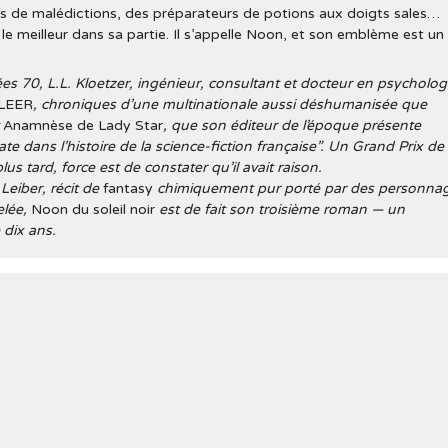
s de malédictions, des préparateurs de potions aux doigts sales…
e le meilleur dans sa partie. Il s’appelle Noon, et son emblème est un
s 70, L.L. Kloetzer, ingénieur, consultant et docteur en psycholog
LEER
, chroniques d’une multinationale aussi déshumanisée que
t
Anamnèse de Lady Star
, que son éditeur de l’époque présente
 dans l’histoire de la science-fiction française”. Un Grand Prix de
us tard, force est de constater qu’il avait raison.
eiber, récit de
fantasy
chimiquement pur porté par des personna
elée,
Noon du soleil noir
est de fait son troisième roman — un
dix ans.