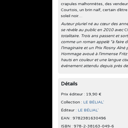
crapules malhonnêtes, des vendeur
Courtois, un brin naïf, certain d’êtr
soleil noir…
Auteur pluriel né au cœur des année
se révèle au public en 2010 avec
C
totalitaire. Trois ans passent et sor
comme un roman appelé “à faire date
l’Imaginaire et un Prix Rosny Aîné pl
Hommage avoué à l’immense Fritz L
hauts en couleur et une langue cis
événement attendu depuis près de 
Détails
Prix éditeur : 19,90 €
Collection :
LE BÉLIAL'
Éditeur :
LE BÉLIAL'
EAN : 9782381630496
ISBN : 978-2-38163-049-6