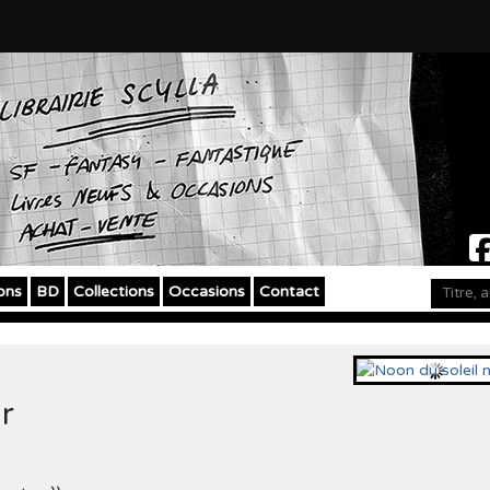
ons
BD
Collections
Occasions
Contact
r