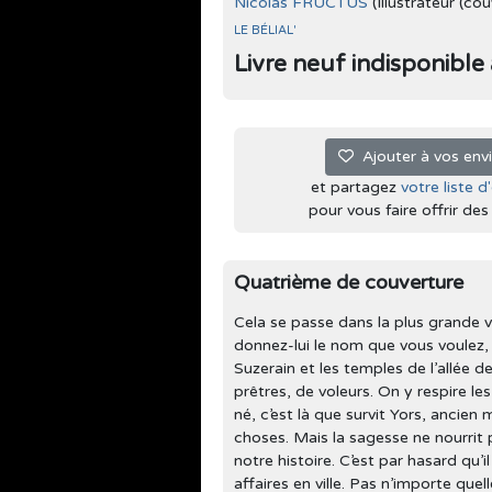
Nicolas FRUCTUS
(Illustrateur (cou
LE BÉLIAL'
Livre neuf indisponible à 
Ajouter à vos env
et partagez
votre liste d
pour vous faire offrir des l
Quatrième de couverture
Cela se passe dans la plus grande vi
donnez-lui le nom que vous voulez, 
Suzerain et les temples de l’allée d
prêtres, de voleurs. On y respire le
né, c’est là que survit Yors, ancie
choses. Mais la sagesse ne nourri
notre histoire. C’est par hasard qu’
affaires en ville. Pas n’importe quell