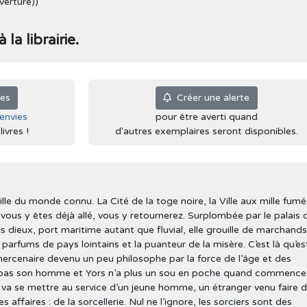
verture))
la librairie.
ies
Créer une alerte
'envies
pour être averti quand
ivres !
d'autres exemplaires seront disponibles.
lle du monde connu. La Cité de la toge noire, la Ville aux mille fumé
vous y êtes déjà allé, vous y retournerez. Surplombée par le palais 
es dieux, port maritime autant que fluvial, elle grouille de marchands
s parfums de pays lointains et la puanteur de la misère. C’est là qu’es
n mercenaire devenu un peu philosophe par la force de l’âge et des
t pas son homme et Yors n’a plus un sou en poche quand commence
il va se mettre au service d’un jeune homme, un étranger venu faire 
es affaires : de la sorcellerie. Nul ne l’ignore, les sorciers sont des