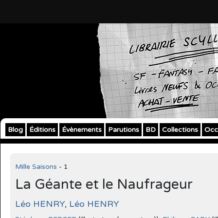
Blog
Éditions
Évènements
Parutions
BD
Collections
Occ
Mille Saisons
- 1
La Géante et le Naufrageur
Léo HENRY
,
Léo HENRY