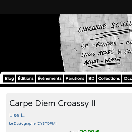
Blog
Éditions
Évènements
Parutions
BD
Collections
Occ
Carpe Diem Croassy II
Lise L.
Le Dystographe
(
DYSTOPIA
)