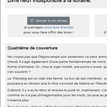
Livre neuf indisponible à la librairie.
Ajouter à vos envies
et partagez
votre liste d'envies
pour vous faire offrir des livres !
d'
Quatrième de couverture
Ne croyez pas que l'hippocampe soit seulement ce petit animal
cheval. Il s'agit également d'une partie fondamentale de notre
forme d'amnésie. Or, chez le sujet mutilé, une porte s'ouvre,
s'en souvenir ?
Le Théodog est un club très fermé. Le but de ses membres : p
puissance et obtenir ansi le titre convoité de Maître en Théo
D'abord, il y a eu le rétro et ensuite le punk et, maintenant, c'
comme on n'a pas d'imaginmatino pour les mots, on joue au jeu
n'avance plus.
Tous les jours, dans la cellule de sa prison, Miguel jouait les oe