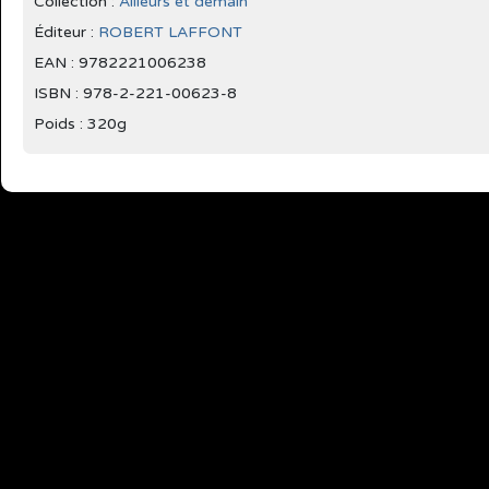
Collection :
Ailleurs et demain
Éditeur :
ROBERT LAFFONT
EAN : 9782221006238
ISBN : 978-2-221-00623-8
Poids : 320g