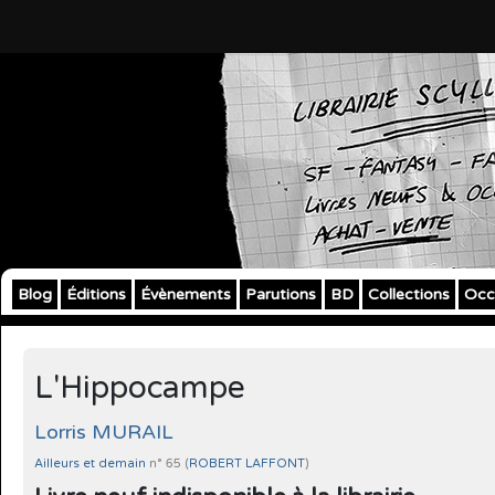
Blog
Éditions
Évènements
Parutions
BD
Collections
Occ
L'Hippocampe
Lorris MURAIL
Ailleurs et demain
n° 65 (
ROBERT LAFFONT
)