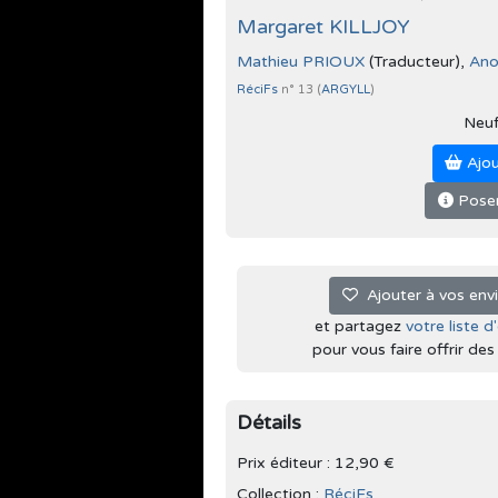
Margaret KILLJOY
Mathieu PRIOUX
(Traducteur),
Ano
RéciFs
n° 13 (
ARGYLL
)
Neu
Ajou
Poser
Ajouter à vos env
et partagez
votre liste d
pour vous faire offrir des l
Détails
Prix éditeur : 12,90 €
Collection :
RéciFs