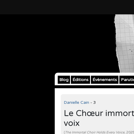
Blog
Éditions
Évènements
Paruti
Danielle Cain
- 3
Le Chœur immorte
voix
(
The Immortal Choir Holds Every Voice
, 202