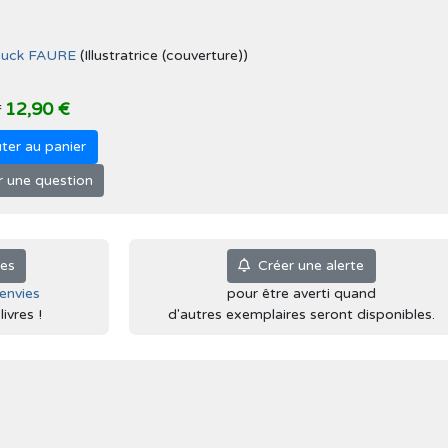
uck FAURE
(Illustratrice (couverture))
12,90 €
f
ter au panier
 une question
ies
Créer une alerte
'envies
pour être averti quand
ivres !
d'autres exemplaires seront disponibles.