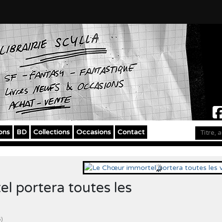
ons
BD
Collections
Occasions
Contact
l portera toutes les
5)