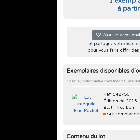
1 exempla
à parti
Ajouter à vos env
et partagez
votre liste d
pour vous faire offrir des l
Exemplaires disponibles d'
Chaque photographie correspond à l'exemplair
Ref. 542750
Édition de 2013
État : Très bon
Sur commande
Contenu du lot