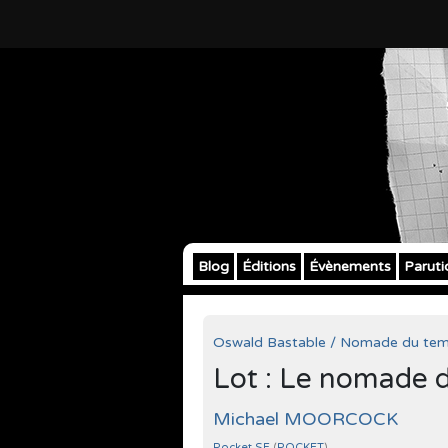
Blog
Éditions
Évènements
Paruti
Oswald Bastable / Nomade du te
Lot : Le nomade 
Michael MOORCOCK
Pocket SF
(
POCKET
)