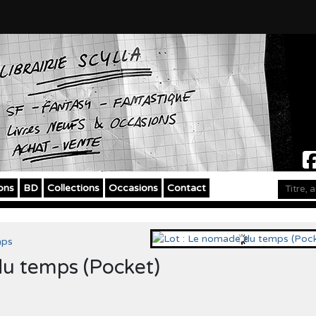
ons
BD
Collections
Occasions
Contact
mps
du temps (Pocket)