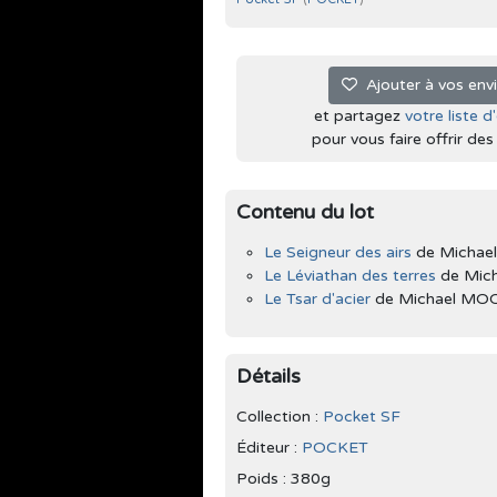
Ajouter à vos env
et partagez
votre liste d
pour vous faire offrir des l
Contenu du lot
Le Seigneur des airs
de Michae
Le Léviathan des terres
de Mic
Le Tsar d'acier
de Michael MO
Détails
Collection :
Pocket SF
Éditeur :
POCKET
Poids : 380g