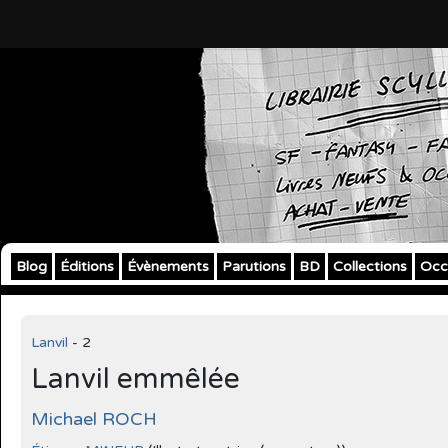
Blog
Éditions
Évènements
Parutions
BD
Collections
Occ
Lanvil
- 2
Lanvil emmêlée
Michael ROCH