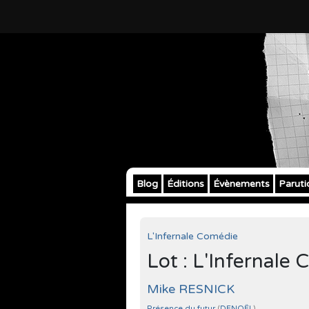
Blog
Éditions
Évènements
Paruti
L'Infernale Comédie
Lot : L'Infernale
Mike RESNICK
Présence du futur
(
DENOËL
)