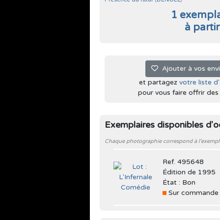
1 exempla
à parti
Ajouter à vos env
et partagez
votre liste d
pour vous faire offrir des l
Exemplaires disponibles d'
Chaque photographie correspond à l'exemplair
Ref. 495648
Édition de 1995
État : Bon
Sur commande