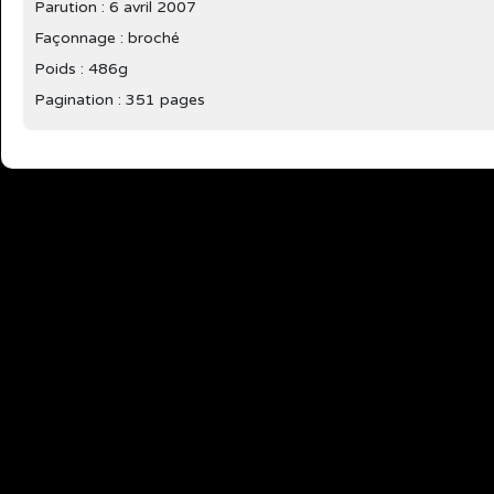
Parution :
6 avril 2007
Façonnage : broché
Poids : 486g
Pagination : 351 pages