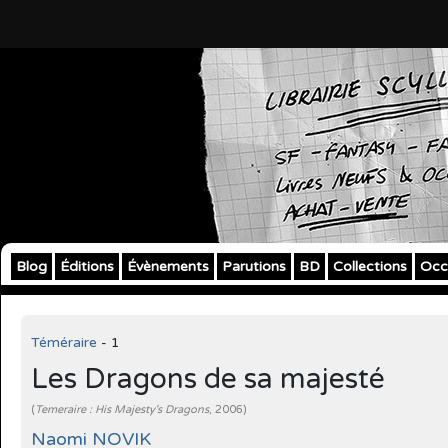
Blog
Éditions
Évènements
Parutions
BD
Collections
Occ
Téméraire
- 1
Les Dragons de sa majesté
(
Temeraire : His Majesty's Dragons
, 2006)
Naomi NOVIK