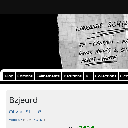
Blog
Éditions
Évènements
Parutions
BD
Collections
Occ
Bzjeurd
Olivier SILLIG
Folio SF
n° 26 (
FOLIO
)