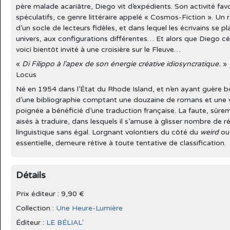
père malade acariâtre, Diego vit d’expédients. Son activité favo
spéculatifs, ce genre littéraire appelé « Cosmos-Fiction ». Un r
d’un socle de lecteurs fidèles, et dans lequel les écrivains se 
univers, aux configurations différentes… Et alors que Diego célè
voici bientôt invité à une croisière sur le Fleuve…
«
Di Filippo à l’apex de son énergie créative idiosyncratique.
»
Locus
Né en 1954 dans l’État du Rhode Island, et n’en ayant guère bo
d’une bibliographie comptant une douzaine de romans et une vi
poignée a bénéficié d’une traduction française. La faute, sûre
aisés à traduire, dans lesquels il s’amuse à glisser nombre de réf
linguistique sans égal. Lorgnant volontiers du côté du
weird
ou 
essentielle, demeure rétive à toute tentative de classification.
Détails
Prix éditeur : 9,90 €
Collection :
Une Heure-Lumière
Éditeur :
LE BÉLIAL'