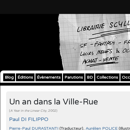
Blog
Éditions
Évènements
Parutions
BD
Collections
Occ
Un an dans la Ville-Rue
(
A Year in the Linear City
, 2002)
Paul DI FILIPPO
Pierre-Paul DURASTANTI
(Traducteur),
Aurélien POLICE
(Illust