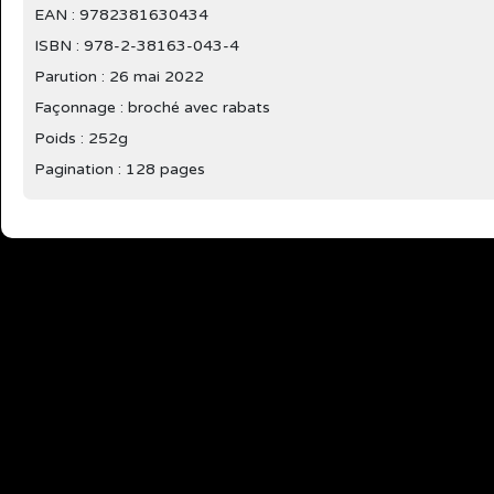
EAN : 9782381630434
ISBN : 978-2-38163-043-4
Parution :
26 mai 2022
Façonnage : broché avec rabats
Poids : 252g
Pagination : 128 pages