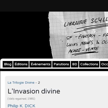
Blog
Éditions
Évènements
Parutions
BD
Collections
Occ
La Trilogie Divine
- 2
L'Invasion divine
(
Valis regained
, 1981)
Philip K. DICK