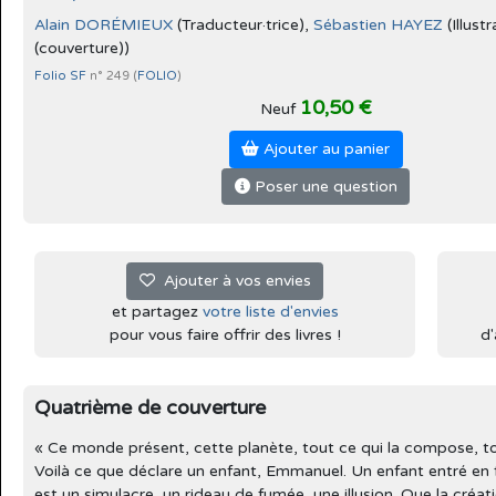
Alain DORÉMIEUX
(Traducteur·trice),
Sébastien HAYEZ
(Illust
(couverture))
Folio SF
n° 249 (
FOLIO
)
10,50 €
Neuf
Ajouter au panier
Poser une question
Ajouter à vos envies
et partagez
votre liste d'envies
pour vous faire offrir des livres !
d'
Quatrième de couverture
« Ce monde présent, cette planète, tout ce qui la compose, tou
Voilà ce que déclare un enfant, Emmanuel. Un enfant entré en fra
est un simulacre, un rideau de fumée, une illusion. Que la créa