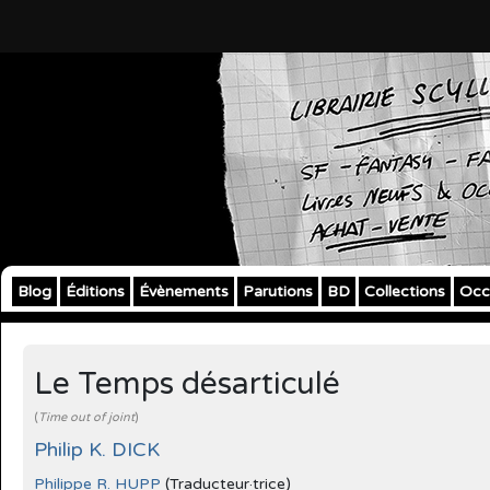
Blog
Éditions
Évènements
Parutions
BD
Collections
Occ
Le Temps désarticulé
(
Time out of joint
)
Philip K. DICK
Philippe R. HUPP
(Traducteur·trice)