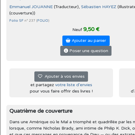
Emmanuel JOUANNE
(Traducteur),
Sébastien HAYEZ
(Illustrat
(couverture))
Folio SF
n° 237 (
FOLIO
)
9,50 €
Neuf
Ajouter au panier
Poser une question
Ajouter à vos envies
et partagez
votre liste d'envies
pour vous faire offrir des livres !
d'
Quatrième de couverture
Dans une Amérique où le Mal a triomphé et quadrillée par les mi
lorsque, comme Nicholas Brady, ami intime de Philip K. Dick,
et que ces messages en provenance de Dieu — ou des extraterr