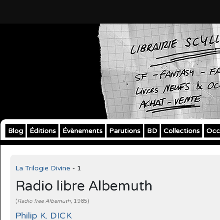
Blog
Éditions
Évènements
Parutions
BD
Collections
Occ
La Trilogie Divine
- 1
Radio libre Albemuth
(
Radio free Albemuth
, 1985)
Philip K. DICK