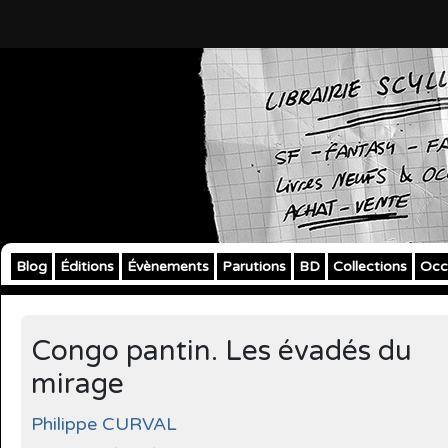
Blog
Éditions
Évènements
Parutions
BD
Collections
Occ
Congo pantin. Les évadés du
mirage
Philippe CURVAL