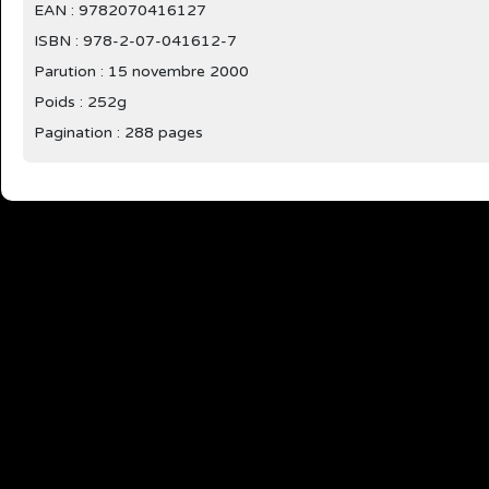
EAN : 9782070416127
ISBN : 978-2-07-041612-7
Parution :
15 novembre 2000
Poids : 252g
Pagination : 288 pages