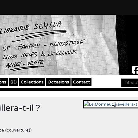
ons
BD
Collections
Occasions
Contact
lera-t-il ?
ice (couverture))