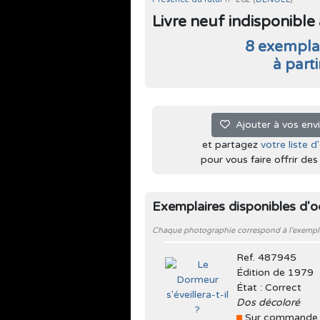
Livre neuf indisponible à 
8 exemplai
à part
Ajouter à vos env
et partagez
votre liste d
pour vous faire offrir des l
Exemplaires disponibles d'
Chaque photographie correspond à l'exemplair
Ref. 487945
Édition de 1979
État : Correct
Dos décoloré
Sur commande