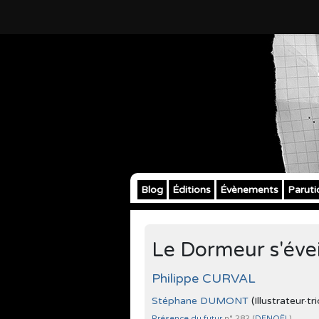
Blog
Éditions
Évènements
Paruti
Le Dormeur s'éveil
Philippe CURVAL
Stéphane DUMONT
(Illustrateur·tr
Présence du futur
n° 282 (
DENOËL
)