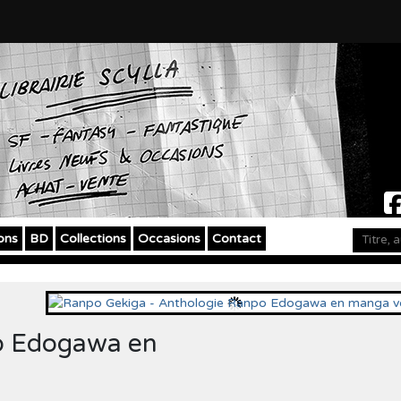
ons
BD
Collections
Occasions
Contact
o Edogawa en