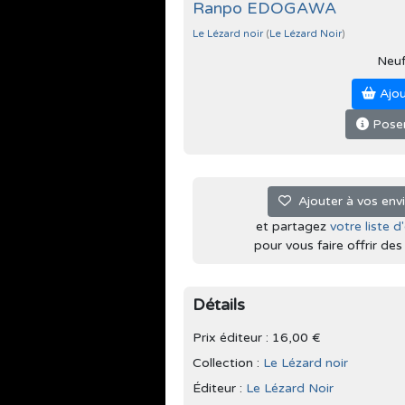
Ranpo EDOGAWA
Le Lézard noir
(
Le Lézard Noir
)
Neu
Ajou
Poser
Ajouter à vos env
et partagez
votre liste d
pour vous faire offrir des l
Détails
Prix éditeur : 16,00 €
Collection :
Le Lézard noir
Éditeur :
Le Lézard Noir