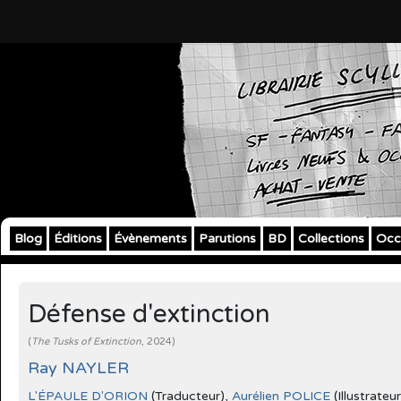
Blog
Éditions
Évènements
Parutions
BD
Collections
Occ
Défense d'extinction
(
The Tusks of Extinction
, 2024)
Ray NAYLER
L'ÉPAULE D'ORION
(Traducteur),
Aurélien POLICE
(Illustrateu