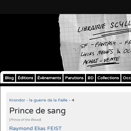
Blog
Éditions
Évènements
Parutions
BD
Collections
Occ
Krondor - la guerre de la Faille
- 4
Prince de sang
(
Prince of the Blood
)
Raymond Elias FEIST