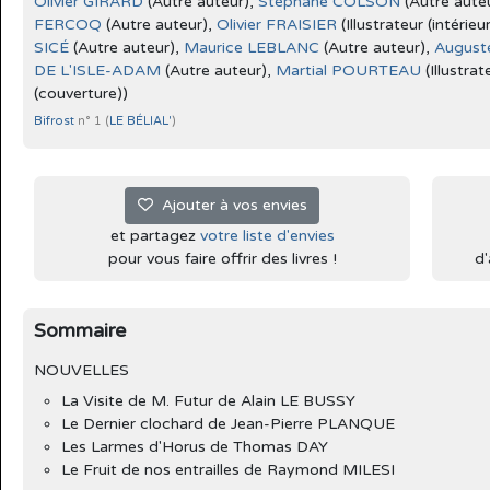
Olivier GIRARD
(Autre auteur),
Stéphane COLSON
(Autre aute
FERCOQ
(Autre auteur),
Olivier FRAISIER
(Illustrateur (intérieu
SICÉ
(Autre auteur),
Maurice LEBLANC
(Autre auteur),
August
DE L'ISLE-ADAM
(Autre auteur),
Martial POURTEAU
(Illustrat
(couverture))
Bifrost
n° 1 (
LE BÉLIAL'
)
Ajouter à vos envies
et partagez
votre liste d'envies
pour vous faire offrir des livres !
d'
Sommaire
NOUVELLES
La Visite de M. Futur de Alain LE BUSSY
Le Dernier clochard de Jean-Pierre PLANQUE
Les Larmes d'Horus de Thomas DAY
Le Fruit de nos entrailles de Raymond MILESI