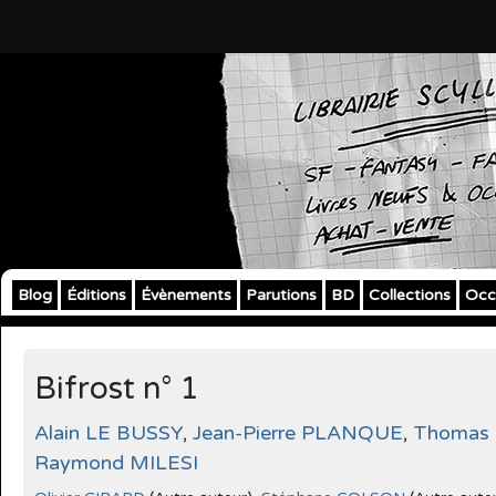
Blog
Éditions
Évènements
Parutions
BD
Collections
Occ
Bifrost n° 1
Alain LE BUSSY
,
Jean-Pierre PLANQUE
,
Thomas
Raymond MILESI