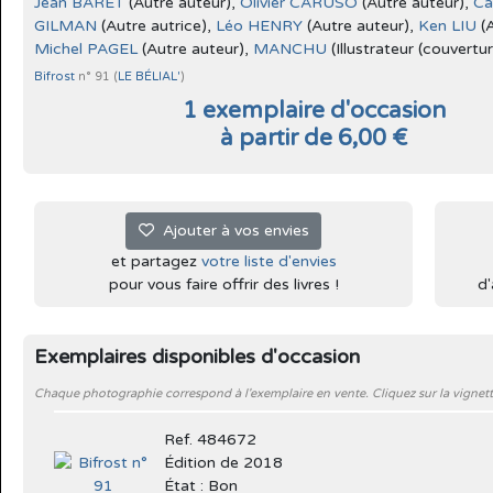
Jean BARET
(Autre auteur),
Olivier CARUSO
(Autre auteur),
Ca
GILMAN
(Autre autrice),
Léo HENRY
(Autre auteur),
Ken LIU
(A
Michel PAGEL
(Autre auteur),
MANCHU
(Illustrateur (couvertur
Bifrost
n° 91 (
LE BÉLIAL'
)
1 exemplaire d'occasion
à partir de 6,00 €
Ajouter à vos envies
et partagez
votre liste d'envies
pour vous faire offrir des livres !
d'
Exemplaires disponibles d'occasion
Chaque photographie correspond à l'exemplaire en vente. Cliquez sur la vignett
Ref. 484672
Édition de 2018
État : Bon