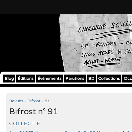
Blog
Éditions
Évènements
Parutions
BD
Collections
Occ
Revues - Bifrost
- 91
Bifrost n° 91
COLLECTIF