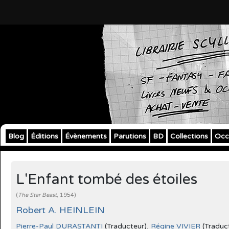
Blog
Éditions
Évènements
Parutions
BD
Collections
Occ
L'Enfant tombé des étoiles
(
The Star Beast
, 1954)
Robert A. HEINLEIN
Pierre-Paul DURASTANTI
(Traducteur),
Régine VIVIER
(Traduct