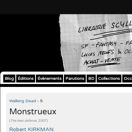
Blog
Éditions
Évènements
Parutions
BD
Collections
Occ
Walking Dead
- 5
Monstrueux
(
The best defense
, 2007)
Robert KIRKMAN