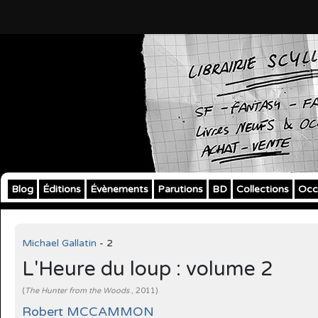
Blog
Éditions
Évènements
Parutions
BD
Collections
Occ
Michael Gallatin
- 2
L'Heure du loup : volume 2
(
The Hunter from the Woods
, 2011)
Robert MCCAMMON