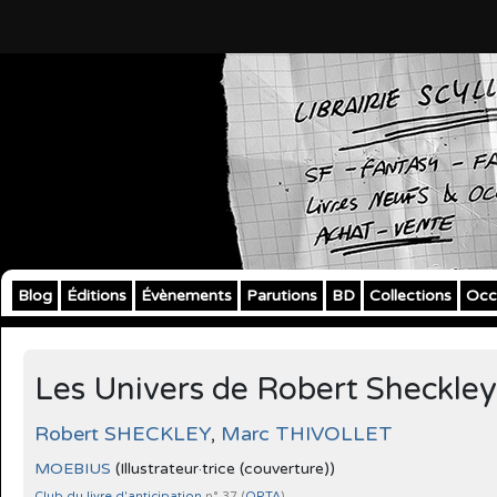
Blog
Éditions
Évènements
Parutions
BD
Collections
Occ
Les Univers de Robert Sheckley
Robert SHECKLEY
,
Marc THIVOLLET
MOEBIUS
(Illustrateur·trice (couverture))
Club du livre d'anticipation
n° 37 (
OPTA
)