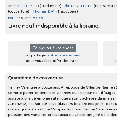
Michel DEUTSCH
(Traducteur),
Phil FENSTERER
(Illustrateur·t
(couverture)),
Thomas DAY
(Traducteur)
Folio SF
n° 259 (
FOLIO
)
Livre neuf indisponible à la librairie.
Ajouter à vos envies
et partagez
votre liste d'envies
pour vous faire offrir des livres !
d'
Quatrième de couverture
Timmy Valentine a douze ans. A l'époque de Gilles de Rais, en 14
compté parmi les dernières victimes du seigneur de Tiffauges. 
assisté à une cérémonie satanique s'étant achevée dans le sa
Auschwitz, il aurait été gazé plusieurs fois. De nos jours, c'est
dollars grâce à son tube Vampire Junction. Timmy Valentine a d
puissant des vampires et les Dieux du Chaos ont juré de le détr