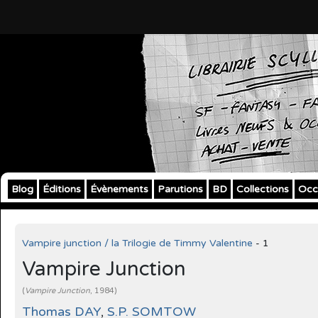
Blog
Éditions
Évènements
Parutions
BD
Collections
Occ
Vampire junction / la Trilogie de Timmy Valentine
- 1
Vampire Junction
(
Vampire Junction
, 1984)
Thomas DAY
,
S.P. SOMTOW