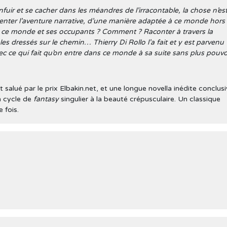
nfuir et se cacher dans les méandres de l’irracontable, la chose n’es
nter l’aventure narrative, d’une manière adaptée à ce monde hors
e, ce monde et ses occupants ? Comment ? Raconter à travers la
es dressés sur le chemin… Thierry Di Rollo l’a fait et y est parvenu
ec ce qui fait qu’on entre dans ce monde à sa suite sans plus pouvo
salué par le prix Elbakin.net, et une longue novella inédite conclusi
un cycle de
fantasy
singulier à la beauté crépusculaire. Un classique
 fois.