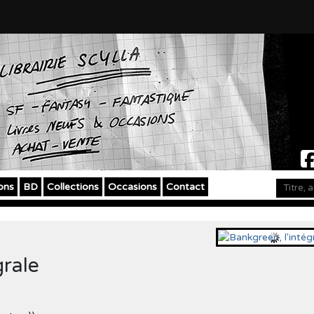
ons
BD
Collections
Occasions
Contact
grale