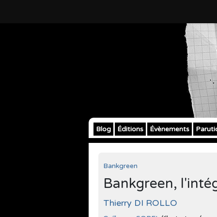
Blog
Éditions
Évènements
Paruti
Bankgreen
Bankgreen, l'inté
Thierry DI ROLLO