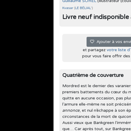
Guillaume SOREL
(Illustrateur (couv
Kvasar
(
LE BÉLIAL'
)
Livre neuf indisponible à 
Ajouter à vos env
et partagez
votre liste d
pour vous faire offrir des l
Quatrième de couverture
Mordred est le dernier des varaniers
premiers battements du cœur du mon
quitte en aucune occasion, pas plus
l’armure elle-même ne soit précis
annonce
, et nul n’échappe à son épo
circonstances de la mort de quicon
Aussi vieux que Bankgreen l’immém
que… Car après tout, sur Bankgreen