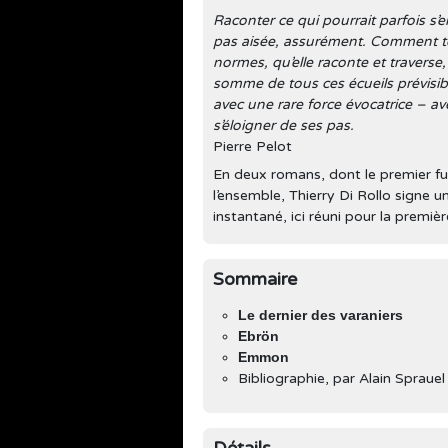
Raconter ce qui pourrait parfois s’e
pas aisée, assurément. Comment te
normes, qu’elle raconte et travers
somme de tous ces écueils prévisibl
avec une rare force évocatrice – av
s’éloigner de ses pas.
Pierre Pelot
En deux romans, dont le premier fut 
l’ensemble, Thierry Di Rollo signe 
instantané, ici réuni pour la première
Sommaire
Le dernier des varaniers
Ebrön
Emmon
Bibliographie, par Alain Sprauel
Détails