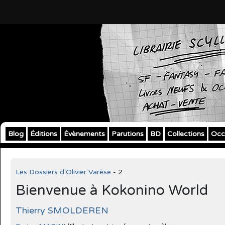
Blog
Éditions
Évènements
Parutions
BD
Collections
Occ
Les Dossiers d'Olivier Varèse
- 2
Bienvenue à Kokonino World
Thierry SMOLDEREN