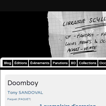
Blog
Éditions
Évènements
Parutions
BD
Collections
Occ
Doomboy
Tony SANDOVAL
Paquet
(
PAQUET
)