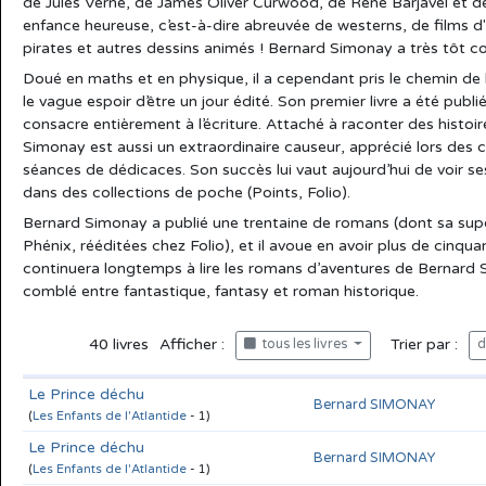
de Jules Verne, de James Oliver Curwood, de René Barjavel et 
enfance heureuse, c’est-à-dire abreuvée de westerns, de films d'
pirates et autres dessins animés ! Bernard Simonay a très tôt
Doué en maths et en physique, il a cependant pris le chemin de l
le vague espoir d’être un jour édité. Son premier livre a été publié 
consacre entièrement à l’écriture. Attaché à raconter des histoir
Simonay est aussi un extraordinaire causeur, apprécié lors des ca
séances de dédicaces. Son succès lui vaut aujourd’hui de voir s
dans des collections de poche (Points, Folio).
Bernard Simonay a publié une trentaine de romans (dont sa super
Phénix, rééditées chez Folio), et il avoue en avoir plus de cinquante
continuera longtemps à lire les romans d’aventures de Bernard S
comblé entre fantastique, fantasy et roman historique.
40
livres
Afficher :
Trier par :
tous les livres
d
Le Prince déchu
Bernard SIMONAY
(
Les Enfants de l'Atlantide
- 1)
Le Prince déchu
Bernard SIMONAY
(
Les Enfants de l'Atlantide
- 1)