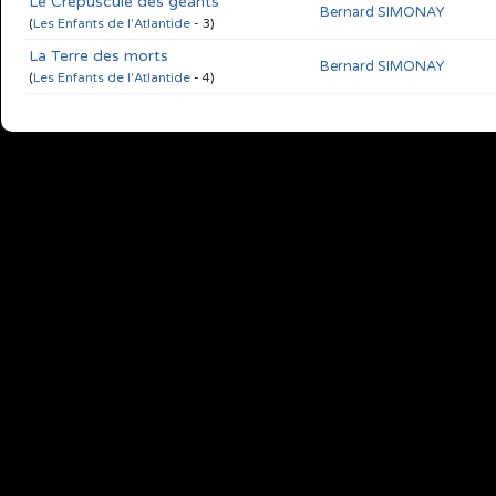
Le Crépuscule des géants
Bernard SIMONAY
(
Les Enfants de l'Atlantide
- 3)
La Terre des morts
Bernard SIMONAY
(
Les Enfants de l'Atlantide
- 4)