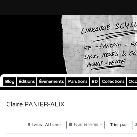
Blog
Éditions
Évènements
Parutions
BD
Collections
Occ
Claire PANIER-ALIX
9
livres
Afficher :
Trier par :
tous les livres
d