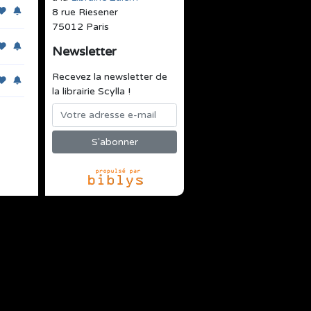
8 rue Riesener
75012 Paris
Newsletter
Recevez la newsletter de
la librairie Scylla !