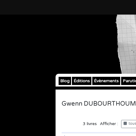
Blog
Éditions
Évènements
Paruti
Gwenn DUBOURTHOUM
3
livres
Afficher :
tous 