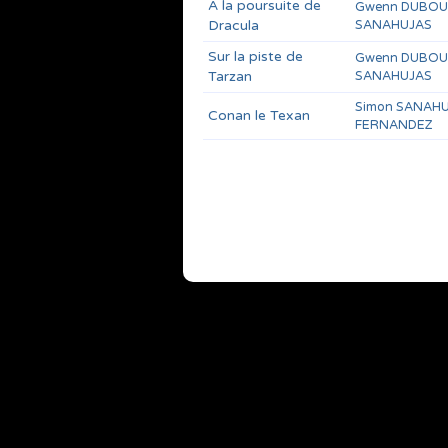
À la poursuite de
Gwenn DUBO
Dracula
SANAHUJAS
Sur la piste de
Gwenn DUBO
Tarzan
SANAHUJAS
Simon SANAH
Conan le Texan
FERNANDEZ