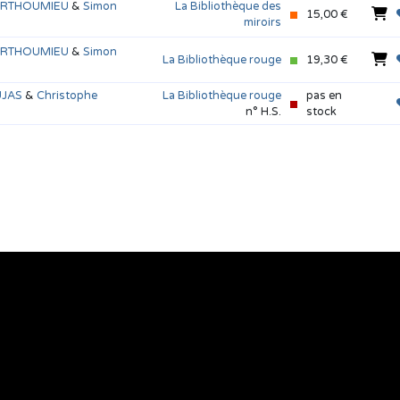
URTHOUMIEU
&
Simon
La Bibliothèque des
15,00 €
miroirs
URTHOUMIEU
&
Simon
La Bibliothèque rouge
19,30 €
UJAS
&
Christophe
La Bibliothèque rouge
pas en
n° H.S.
stock