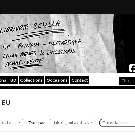
ons
BD
Collections
Occasions
Contact
IEU
Trier par :
les livres
date d'ajout au stock